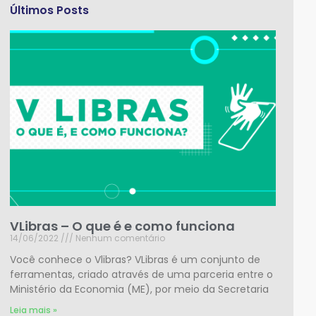
Últimos Posts
VLibras – O que é e como funciona
14/06/2022
Nenhum comentário
Você conhece o Vlibras? VLibras é um conjunto de
ferramentas, criado através de uma parceria entre o
Ministério da Economia (ME), por meio da Secretaria
Leia mais »