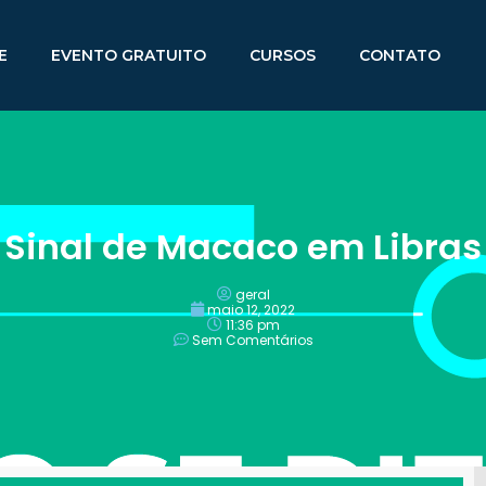
E
EVENTO GRATUITO
CURSOS
CONTATO
Sinal de Macaco em Libras
geral
maio 12, 2022
11:36 pm
Sem Comentários