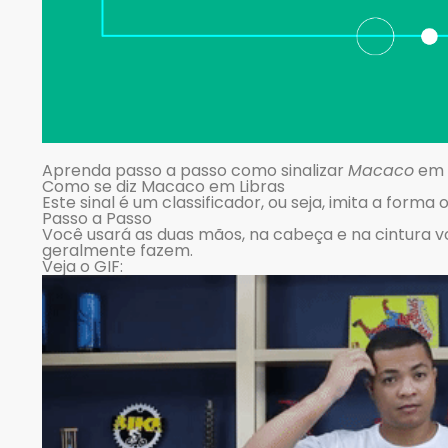
Aprenda passo a passo como sinalizar
Macaco
em l
Como se diz Macaco em Libras
Este sinal é um classificador, ou seja, imita a form
Passo a Passo
Você usará as duas mãos, na cabeça e na cintura
geralmente fazem.
Veja o GIF: